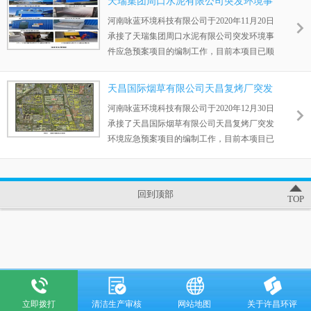
天瑞集团周口水泥有限公司突发环境事
件应急预案
河南咏蓝环境科技有限公司于2020年11月20日
承接了天瑞集团周口水泥有限公司突发环境事
件应急预案项目的编制工作，目前本项目已顺
利通过审批。
天昌国际烟草有限公司天昌复烤厂突发
环境应急预案编制
河南咏蓝环境科技有限公司于2020年12月30日
承接了天昌国际烟草有限公司天昌复烤厂突发
环境应急预案项目的编制工作，目前本项目已
顺利通过审批。
回到顶部
TOP
立即拨打
清洁生产审核
网站地图
关于许昌环评