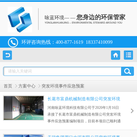
您身边的环保管家
咏蓝环境— —
YONGLANHUANJING -- ENVIRONMENTAL STEWARD AROUND YOU
环评咨询热线：
400-877-1619
18337410099
首页
方案中心
突发环境事件应急预案
长葛市富鼎机械制造有限公司突发环境
事件应急预案
河南咏蓝环境科技有限公司于2020年1月16日
承接了长葛市富鼎机械制造有限公司突发环境
事件应急预案编制项目，目前本项目已顺利通
过审批。